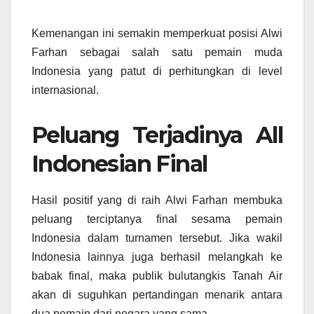
Kemenangan ini semakin memperkuat posisi Alwi
Farhan sebagai salah satu pemain muda
Indonesia yang patut di perhitungkan di level
internasional.
Peluang Terjadinya All
Indonesian Final
Hasil positif yang di raih Alwi Farhan membuka
peluang terciptanya final sesama pemain
Indonesia dalam turnamen tersebut. Jika wakil
Indonesia lainnya juga berhasil melangkah ke
babak final, maka publik bulutangkis Tanah Air
akan di suguhkan pertandingan menarik antara
dua pemain dari negara yang sama.