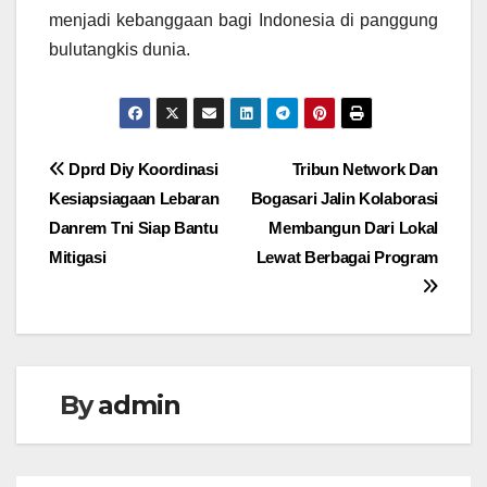
menjadi kebanggaan bagi Indonesia di panggung
bulutangkis dunia.
Navigasi
Dprd Diy Koordinasi
Tribun Network Dan
Kesiapsiagaan Lebaran
Bogasari Jalin Kolaborasi
pos
Danrem Tni Siap Bantu
Membangun Dari Lokal
Mitigasi
Lewat Berbagai Program
By
admin