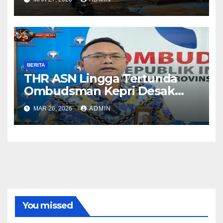
Pangan
BERITA
THR ASN Lingga Tertunda
Ombudsman Kepri Desak
Pemda Segera Bayarkan
MAR 26, 2026
ADMIN
You missed