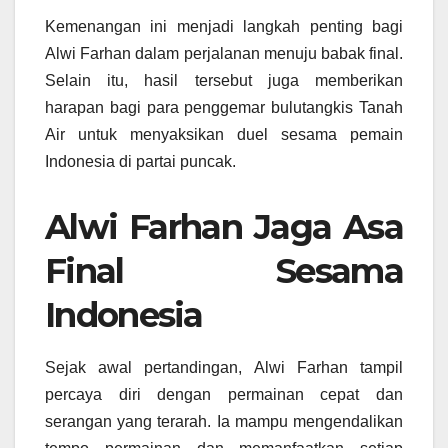
Kemenangan ini menjadi langkah penting bagi
Alwi Farhan dalam perjalanan menuju babak final.
Selain itu, hasil tersebut juga memberikan
harapan bagi para penggemar bulutangkis Tanah
Air untuk menyaksikan duel sesama pemain
Indonesia di partai puncak.
Alwi Farhan Jaga Asa
Final Sesama
Indonesia
Sejak awal pertandingan, Alwi Farhan tampil
percaya diri dengan permainan cepat dan
serangan yang terarah. Ia mampu mengendalikan