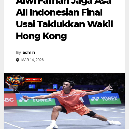
Alwi Farhan Jaga Asa
All Indonesian Final
Usai Taklukkan Wakil
Hong Kong
By
admin
MAR 14, 2026