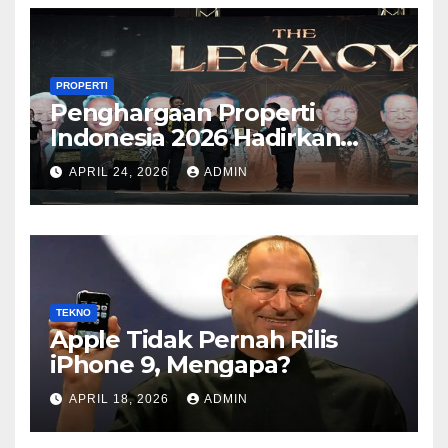
PROPERTI
Penghargaan Properti
Indonesia 2026 Hadirkan
Kategori Baru Sesuai
APRIL 24, 2026
ADMIN
Perkembangan Pasar
TEKNO
Apple Tidak Pernah Rilis
iPhone 9, Mengapa?
APRIL 18, 2026
ADMIN