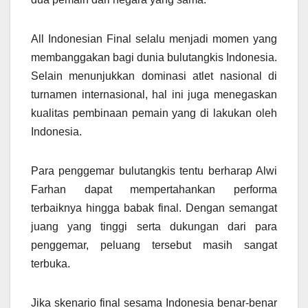
All Indonesian Final selalu menjadi momen yang
membanggakan bagi dunia bulutangkis Indonesia.
Selain menunjukkan dominasi atlet nasional di
turnamen internasional, hal ini juga menegaskan
kualitas pembinaan pemain yang di lakukan oleh
Indonesia.
Para penggemar bulutangkis tentu berharap Alwi
Farhan dapat mempertahankan performa
terbaiknya hingga babak final. Dengan semangat
juang yang tinggi serta dukungan dari para
penggemar, peluang tersebut masih sangat
terbuka.
Jika skenario final sesama Indonesia benar-benar