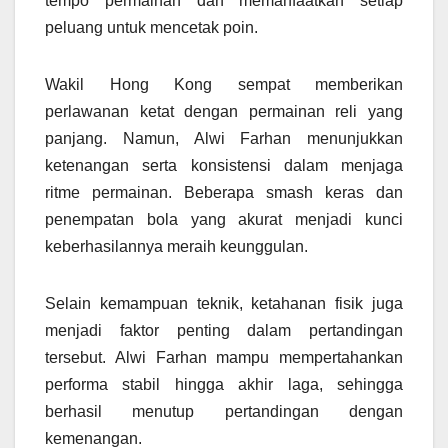
tempo permainan dan memanfaatkan setiap
peluang untuk mencetak poin.
Wakil Hong Kong sempat memberikan
perlawanan ketat dengan permainan reli yang
panjang. Namun, Alwi Farhan menunjukkan
ketenangan serta konsistensi dalam menjaga
ritme permainan. Beberapa smash keras dan
penempatan bola yang akurat menjadi kunci
keberhasilannya meraih keunggulan.
Selain kemampuan teknik, ketahanan fisik juga
menjadi faktor penting dalam pertandingan
tersebut. Alwi Farhan mampu mempertahankan
performa stabil hingga akhir laga, sehingga
berhasil menutup pertandingan dengan
kemenangan.