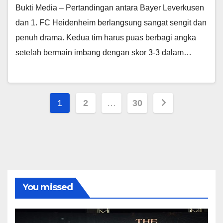
Bukti Media – Pertandingan antara Bayer Leverkusen
dan 1. FC Heidenheim berlangsung sangat sengit dan
penuh drama. Kedua tim harus puas berbagi angka
setelah bermain imbang dengan skor 3-3 dalam…
Paginasi
1
2
…
30
pos
You missed