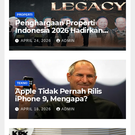
PROPERTI
Penghargaan Properti
Indonesia 2026 Hadirkan
Kategori Baru Sesuai
APRIL 24, 2026
ADMIN
Perkembangan Pasar
TEKNO
Apple Tidak Pernah Rilis
iPhone 9, Mengapa?
APRIL 18, 2026
ADMIN