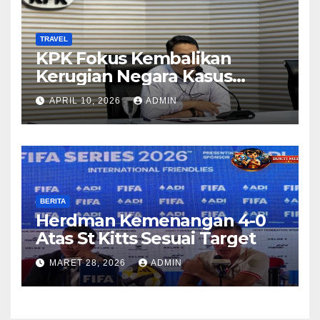
TRAVEL
KPK Fokus Kembalikan
Kerugian Negara Kasus
Korupsi Kuota Haji Lewat
APRIL 10, 2026
ADMIN
Pemeriksaan Travel Agent
BERITA
Herdman Kemenangan 4-0
Atas St Kitts Sesuai Target
MARET 28, 2026
ADMIN