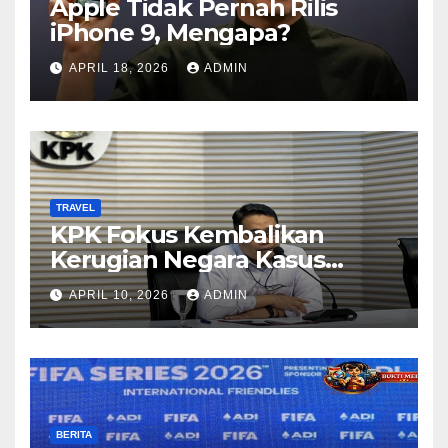
Apple Tidak Pernah Rilis
iPhone 9, Mengapa?
APRIL 18, 2026
ADMIN
TRAVEL
KPK Fokus Kembalikan
Kerugian Negara Kasus
Korupsi Kuota Haji Lewat
APRIL 10, 2026
ADMIN
Pemeriksaan Travel Agent
BERITA