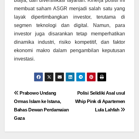
biaya, dan diversifikasi layanan. Kinerja positif ini
membuat saham ASGR menjadi salah satu yang
layak dipertimbangkan investor, terutama di
segmen teknologi dan digital. Namun, para
investor juga disarankan tetap memperhatikan
dinamika industri, risiko kompetitif, dan faktor
ekonomi makro dalam pengambilan keputusan
investasi.
Navigasi
Prabowo Undang
Polisi Selidiki Asal usul
Ormas Islam ke Istana,
Whip Pink di Apartemen
pos
Bahas Dewan Perdamaian
Lula Lahfah
Gaza