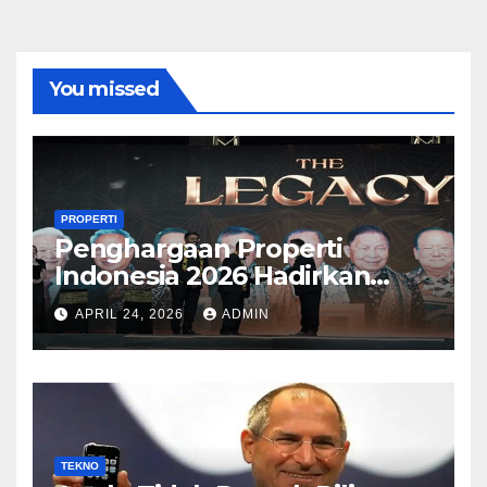
You missed
PROPERTI
Penghargaan Properti
Indonesia 2026 Hadirkan
Kategori Baru Sesuai
APRIL 24, 2026
ADMIN
Perkembangan Pasar
TEKNO