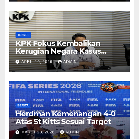
TRAVEL
KPK Fokus Kembalikan
Kerugian Negara Kasus
Korupsi Kuota Haji Lewat
APRIL 10, 2026
ADMIN
Pemeriksaan Travel Agent
BERITA
Herdman Kemenangan 4-0
Atas St Kitts Sesuai Target
MARET 28, 2026
ADMIN