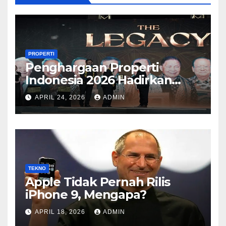
PROPERTI
Penghargaan Properti
Indonesia 2026 Hadirkan
Kategori Baru Sesuai
APRIL 24, 2026
ADMIN
Perkembangan Pasar
TEKNO
Apple Tidak Pernah Rilis
iPhone 9, Mengapa?
APRIL 18, 2026
ADMIN