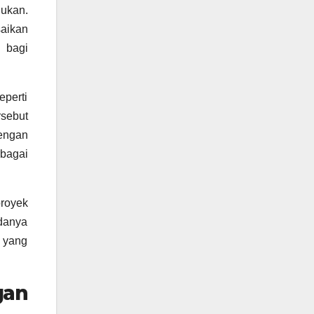
lukan.
aikan
 bagi
eperti
sebut
engan
bagai
royek
adanya
h yang
gan