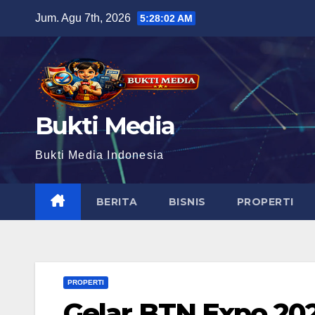
Skip
Jum. Agu 7th, 2026
5:28:03 AM
to
content
Bukti Media
Bukti Media Indonesia
BERITA
BISNIS
PROPERTI
PROPERTI
Gelar BTN Expo 20