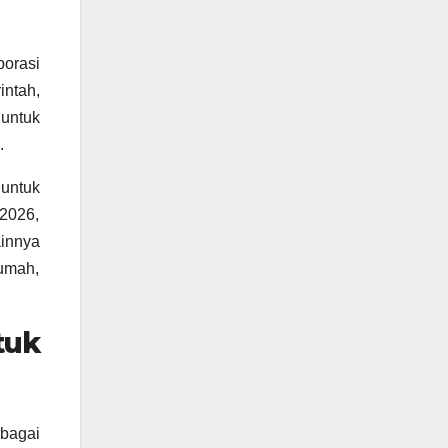
borasi
intah,
untuk
.
 untuk
2026,
innya
umah,
tuk
bagai