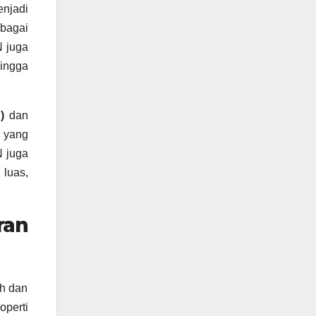
njadi
rbagai
N juga
ingga
)
dan
 yang
N juga
luas,
ran
ah dan
perti