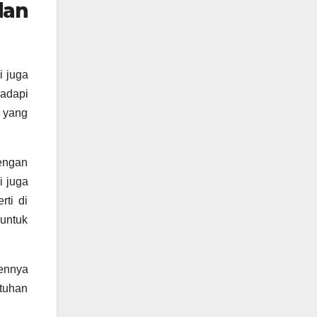
dan
i juga
adapi
 yang
dengan
i juga
rti di
 untuk
ennya
tuhan