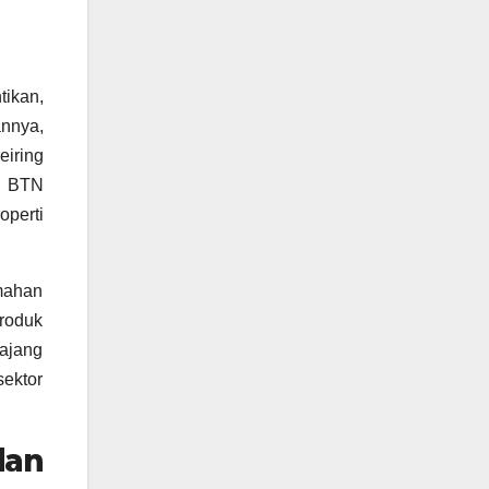
ikan,
nnya,
eiring
, BTN
perti
umahan
produk
 ajang
sektor
dan