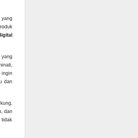
l yang
produk
igital
, yang
inati,
 ingin
u dan
kung.
n, dan
 tidak