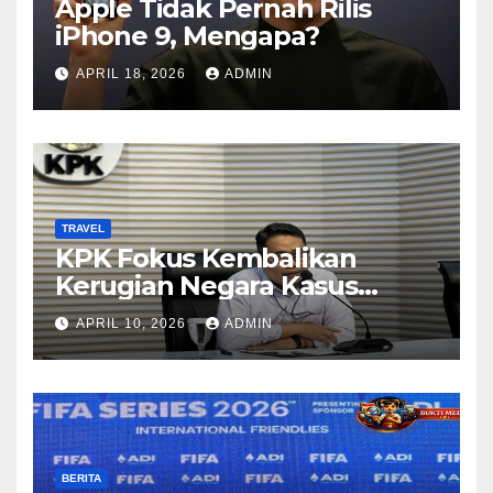
Apple Tidak Pernah Rilis
iPhone 9, Mengapa?
APRIL 18, 2026
ADMIN
TRAVEL
KPK Fokus Kembalikan
Kerugian Negara Kasus
Korupsi Kuota Haji Lewat
APRIL 10, 2026
ADMIN
Pemeriksaan Travel Agent
BERITA