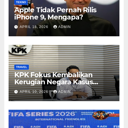
TEKNO
Apple Tidak Pernah Rilis
iPhone 9, Mengapa?
APRIL 18, 2026
ADMIN
TRAVEL
KPK Fokus Kembalikan
Kerugian Negara Kasus
Korupsi Kuota Haji Lewat
APRIL 10, 2026
ADMIN
Pemeriksaan Travel Agent