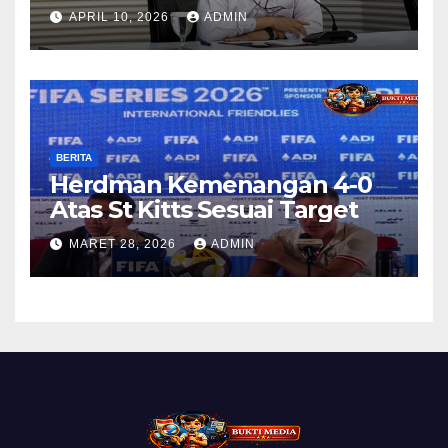
Korupsi Kuota Haji Lewat
APRIL 10, 2026
ADMIN
Pemeriksaan Travel Agent
BERITA
Herdman Kemenangan 4-0
Atas St Kitts Sesuai Target
MARET 28, 2026
ADMIN