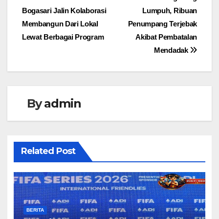
Navigasi
Bogasari Jalin Kolaborasi
Lumpuh, Ribuan
pos
Membangun Dari Lokal
Penumpang Terjebak
Lewat Berbagai Program
Akibat Pembatalan
Mendadak
By
admin
Related Post
BERITA