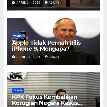
Kategori Baru Sesuai
APRIL 24, 2026
ADMIN
Perkembangan Pasar
TEKNO
Apple Tidak Pernah Rilis
iPhone 9, Mengapa?
APRIL 18, 2026
ADMIN
TRAVEL
KPK Fokus Kembalikan
Kerugian Negara Kasus