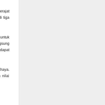
rajat
i tiga
 untuk
ngsung
 dapat
ahaya.
nilai