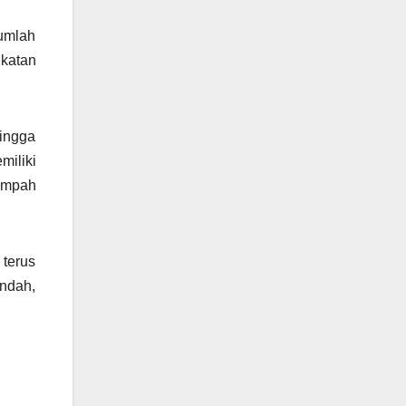
jumlah
katan
ingga
iliki
ampah
 terus
endah,