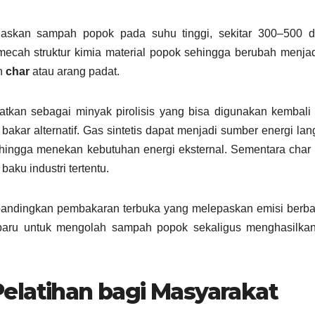
naskan sampah popok pada suhu tinggi, sekitar 300–500 de
mecah struktur kimia material popok sehingga berubah menjad
an
char
atau arang padat.
atkan sebagai minyak pirolisis yang bisa digunakan kembali
kar alternatif. Gas sintetis dapat menjadi sumber energi la
sehingga menekan kebutuhan energi eksternal. Sementara char
aku industri tertentu.
 dibandingkan pembakaran terbuka yang melepaskan emisi berb
 baru untuk mengolah sampah popok sekaligus menghasilkan 
elatihan bagi Masyarakat