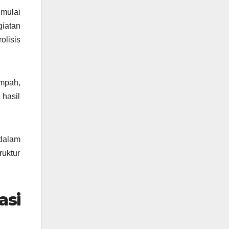
mulai
iatan
olisis
mpah,
 hasil
 dalam
ruktur
si