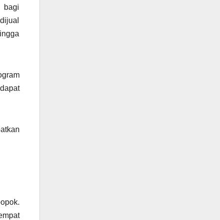
 bagi
dijual
hingga
ogram
dapat
patkan
popok.
empat