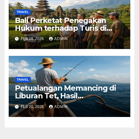
TRAVEL
Bali Perketat Penegakan
Hukum terhadap Turis di
Tempat Wisata Populer
FEB 28, 2026
ADMIN
TRAVEL
Petualangan Memancing di
Liburan Tet, Hasil
Tangkapannya Melimpah
FEB 20, 2026
ADMIN