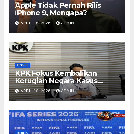
Apple Tidak Pernah Rilis
iPhone 9, Mengapa?
APRIL 18, 2026
ADMIN
TRAVEL
KPK Fokus Kembalikan
Kerugian Negara Kasus
Korupsi Kuota Haji Lewat
APRIL 10, 2026
ADMIN
Pemeriksaan Travel Agent
BERITA