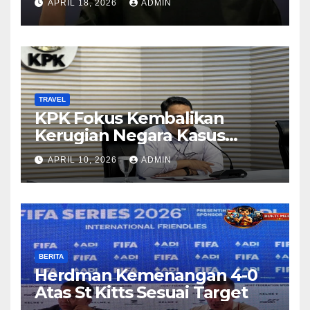
APRIL 18, 2026
ADMIN
TRAVEL
KPK Fokus Kembalikan
Kerugian Negara Kasus
Korupsi Kuota Haji Lewat
APRIL 10, 2026
ADMIN
Pemeriksaan Travel Agent
BERITA
Herdman Kemenangan 4-0
Atas St Kitts Sesuai Target