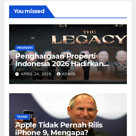
You missed
PROPERTI
Penghargaan Properti
Indonesia 2026 Hadirkan
Kategori Baru Sesuai
APRIL 24, 2026
ADMIN
Perkembangan Pasar
TEKNO
Apple Tidak Pernah Rilis
iPhone 9, Mengapa?