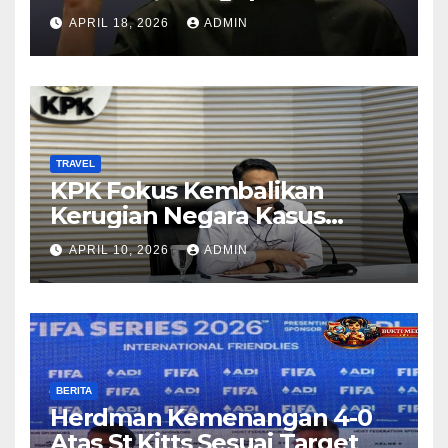
APRIL 18, 2026
ADMIN
TRAVEL
KPK Fokus Kembalikan
Kerugian Negara Kasus
Korupsi Kuota Haji Lewat
APRIL 10, 2026
ADMIN
Pemeriksaan Travel Agent
BERITA
Herdman Kemenangan 4-0
Atas St Kitts Sesuai Target