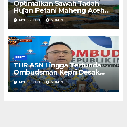
Optimalkan Sawah Tadah
Hujan Petani Maheng Aceh
Besar Dukung Swasembada
MAR 27, 2026
ADMIN
Pangan
BERITA
THR ASN Lingga Tertunda
Ombudsman Kepri Desak
Pemda Segera Bayarkan
MAR 26, 2026
ADMIN