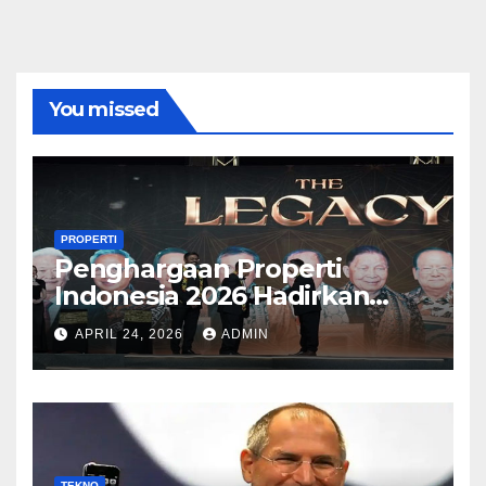
You missed
PROPERTI
Penghargaan Properti
Indonesia 2026 Hadirkan
Kategori Baru Sesuai
APRIL 24, 2026
ADMIN
Perkembangan Pasar
TEKNO