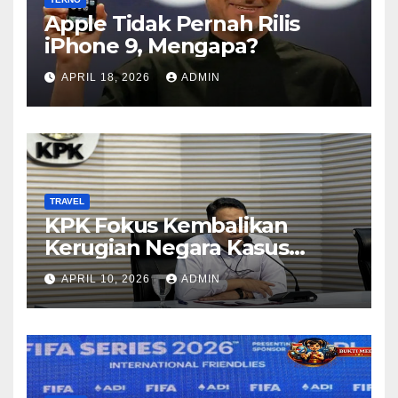
Apple Tidak Pernah Rilis
iPhone 9, Mengapa?
APRIL 18, 2026
ADMIN
TRAVEL
KPK Fokus Kembalikan
Kerugian Negara Kasus
Korupsi Kuota Haji Lewat
APRIL 10, 2026
ADMIN
Pemeriksaan Travel Agent