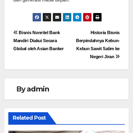
Navigasi
Bisnis Nonritel Bank
Historia Bisnis
Mandiri Diakui Secara
Berpindahnya Kebun-
pos
Global oleh Asian Banker
Kebun Sawit Salim ke
Negeri Jiran
By
admin
Related Post