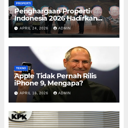
PROPERTI
Penghargaan Properti
Indonesia 2026 Hadirkan
Kategori Baru Sesuai
APRIL 24, 2026
ADMIN
Perkembangan Pasar
TEKNO
Apple Tidak Pernah Rilis
iPhone 9, Mengapa?
APRIL 18, 2026
ADMIN