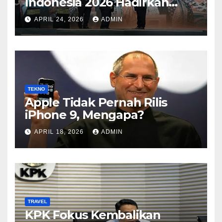
Indonesia 2026 Hadirkan
Kategori Baru Sesuai
APRIL 24, 2026
ADMIN
Perkembangan Pasar
TEKNO
Apple Tidak Pernah Rilis
iPhone 9, Mengapa?
APRIL 18, 2026
ADMIN
TRAVEL
KPK Fokus Kembalikan