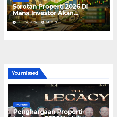
Sorotan Properti 2026 Di
Mana Investor Akan
Berkumpul?
FEB 24, 2026
ADMIN
You missed
PROPERTI
Penghargaan Properti