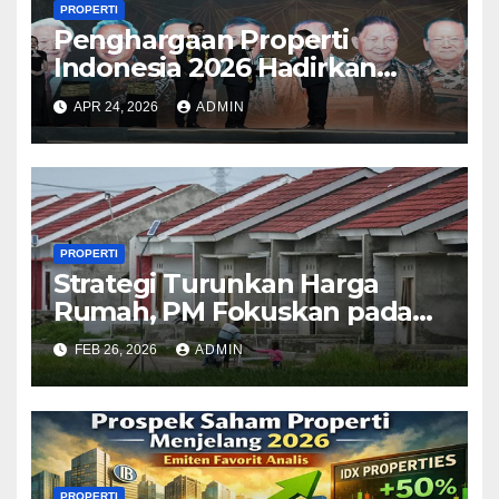
PROPERTI
Penghargaan Properti
Indonesia 2026 Hadirkan
Kategori Baru Sesuai
APR 24, 2026
ADMIN
Perkembangan Pasar
PROPERTI
Strategi Turunkan Harga
Rumah, PM Fokuskan pada
Peningkatan Pasokan
FEB 26, 2026
ADMIN
Properti
PROPERTI