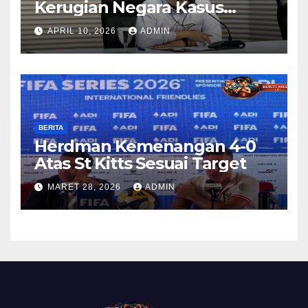
Kerugian Negara Kasus
Korupsi Kuota Haji Lewat
APRIL 10, 2026
ADMIN
Pemeriksaan Travel Agent
BERITA
Herdman Kemenangan 4-0
Atas St Kitts Sesuai Target
MARET 28, 2026
ADMIN